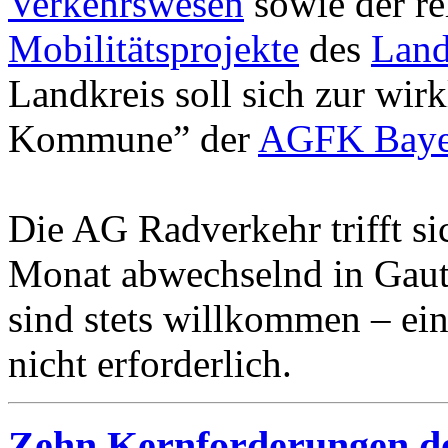
Verkehrswesen
sowie der re
Mobilitätsprojekte
des
Land
Landkreis soll sich zur wir
Kommune” der
AGFK Baye
Die AG Radverkehr trifft si
Monat abwechselnd in Gauti
sind stets willkommen – ei
nicht erforderlich.
Zehn Kernforderungen d